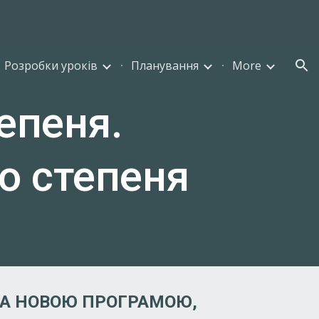
ion
Розробки уроків
Планування
More
тепеня.
о степеня
А НОВОЮ ПРОГРАМОЮ,