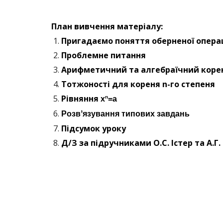
План вивчення матеріалу:
Пригадаємо поняття оберненої операц
Проблемне питання
Арифметичний та алгебраїчний коре
Тотжоності для кореня n-го степеня
Рівняння
n
x
=a
Розвʼязування типових завдань
Підсумок уроку
Д/З за підручниками О.С. Істер та А.Г.