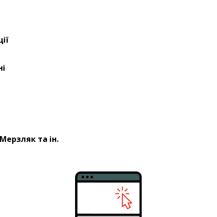
ії
ні
 Мерзляк та ін.