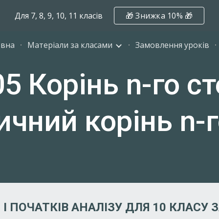
Для 7, 8, 9, 10, 11 класів
🎁 Знижка 10% 🎁
ip to main content
Skip to navigat
овна
Матеріали за класами
Замовлення уроків
5 Корінь n-го с
чний корінь n-г
І ПОЧАТКІВ АНАЛІЗУ ДЛЯ 1
0
КЛАСУ З