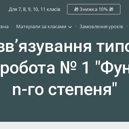
Для 7, 8, 9, 10, 11 класів
🎁 Знижка 10% 🎁
ip to main content
Skip to navigat
овна
Матеріали за класами
Замовлення уроків
звʼязування тип
робота № 1 "Фун
n-го степеня"