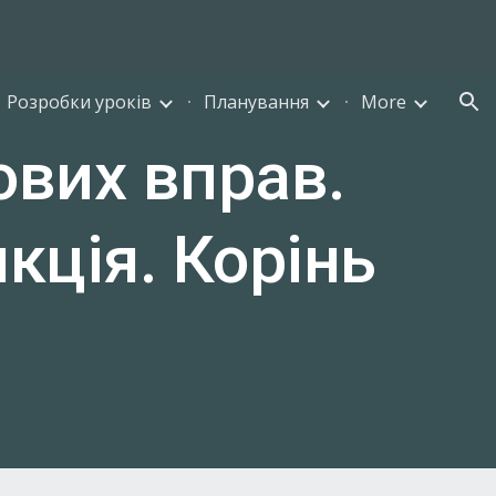
ion
Розробки уроків
Планування
More
ових вправ.
кція. Корінь